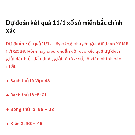
Dự đoán kết quả 11/1 xổ số miền bắc chính
xác
Dự đoán kết quả 11/1 .
Hãy cùng chuyên gia dự đoán XSMB
11/1/2026. Hôm nay siêu chuẩn với các kết quả dự đoán
giải đặt biệt đầu đuôi, giải lô tô 2 số, lô xiên chính xác
nhất.
+ Bạch thủ lô Vip: 43
+ Bạch thủ lô tô: 21
+ Song thủ lô: 68 – 32
+ Xiên 2: 98 – 45