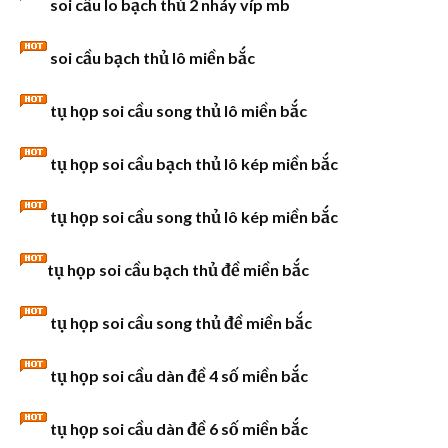
soi cầu lo bạch thủ 2 nháy víp mb
soi cầu bạch thủ lô miền bắc
tụ họp soi cầu song thủ lô miền bắc
tụ họp soi cầu bạch thủ lô kép miền bắc
tụ họp soi cầu song thủ lô kép miền bắc
tụ họp soi cầu bạch thủ đề miền bắc
tụ họp soi cầu song thủ đề miền bắc
tụ họp soi cầu dàn đề 4 số miền bắc
tụ họp soi cầu dàn đề 6 số miền bắc