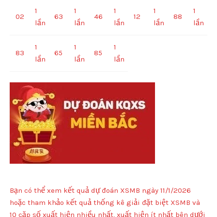
1
1
1
1
1
02
63
46
12
88
lần
lần
lần
lần
lần
1
1
1
83
65
85
lần
lần
lần
Bạn có thể xem kết quả dự đoán XSMB ngày 11/1/2026
hoặc tham khảo kết quả thống kê giải đặt biệt XSMB và
10 cặp số xuất hiện nhiều nhất, xuất hiện ít nhất bên dưới