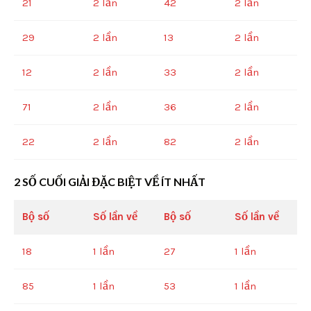
21
2 lần
42
2 lần
29
2 lần
13
2 lần
12
2 lần
33
2 lần
71
2 lần
36
2 lần
22
2 lần
82
2 lần
2 SỐ CUỐI GIẢI ĐẶC BIỆT VỀ ÍT NHẤT
Bộ số
Số lần về
Bộ số
Số lần về
18
1 lần
27
1 lần
85
1 lần
53
1 lần