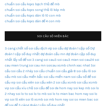
chuẩn soi cầu kqxs bạch thủ đề mb
chuẩn soi cầu kqxs song thủ lô kép mb
chuẩn soi cầu kqxs dàn lô 10 con mb
chuẩn soi cầu kqxs dàn đề 4 con mb
SOI CẦU SỐ MIỀN BẮC
3 cang
chốt số soi cầu
dịch vụ soi cầu
dự đoán 1 cặp số
Dự
đoán 1 cặp số duy nhất
dự đoán cầu mn
dự đoán cặp số duy
nhất
lấy số đề
soi 3 cang
soi cau3
soi cau3 mien
soi cau24
soi
cau mien trung
soi cau mn
soicau xsmb chinh xac nhat
Soi
cầu
soi cầu 2 nháy
soi cầu chuẩn
soi cầu giải 8
soi cầu lô
soi
cầu mb
soi cầu miền bắc
soi cầu miền nam
soi cầu số đề
soi
cầu vip
soi cầu xiên
soi cầu xiên 2
soi cầu xsmb
soi cầu xsmb
vip
soi cầu xíu chủ
soi cầu đề
soi de hom nay
soi kep mb
soi lo
2 nhay
soi lo to
soi lo to mb
soi lo to mien bac hom nay
soi lo
vip
soi lô xiên
soi lô xsmb
soi mb hom nay
soi so mien bac
soi
đề
soi đề 3 càng
đoán 1 cặp số duy nhất