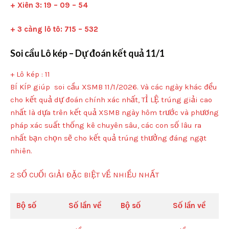
+ Xiên 3: 19 – 09 – 54
+ 3 càng lô tô: 715 – 532
Soi cầu Lô kép – Dự đoán kết quả 11/1
+ Lô kép : 11
BÍ KÍP giúp soi cầu XSMB 11/1/2026. Và các ngày khác đều
cho kết quả dự đoán chính xác nhất, TỈ LỆ trúng giải cao
nhất là dựa trên kết quả XSMB ngày hôm trước và phương
pháp xác suất thống kê chuyên sâu, các con số lâu ra
nhất bạn chọn sẽ cho kết quả trúng thưởng đáng ngạt
nhiên.
2 SỐ CUỐI GIẢI ĐẶC BIỆT VỀ NHIỀU NHẤT
Bộ số
Số lần về
Bộ số
Số lần về