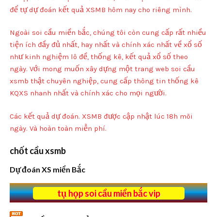
để tự dự đoán kết quả XSMB hôm nay cho riêng mình.
Ngoài soi cầu miền bắc, chúng tôi còn cung cấp rất nhiều
tiện ích đầy đủ nhất, hay nhất và chính xác nhất về xổ số
như kinh nghiệm lô đề, thống kê, kết quả xổ số theo
ngày. Với mong muốn xây dựng một trang web soi cầu
xsmb thật chuyên nghiệp, cung cấp thông tin thống kê
KQXS nhanh nhất và chính xác cho mọi người.
Các kết quả dự đoán. XSMB được cập nhật lúc 18h mõi
ngày. Và hoàn toàn miễn phí.
chốt cầu xsmb
Dự đoán XS miền Bắc
tụ họp soi cầu miền bắc vip