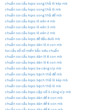
chuẩn soi cầu kqxs song thủ lô kép mb
chuẩn soi cầu kqxs song thủ lô mb
chuẩn soi cầu kqxs song thủ đề mb
chuẩn soi cầu kqxs lô xiên 4 mb
chuẩn soi cầu kqxs lô xiên 3 mb
chuẩn soi cầu kqxs lô xiên 2 mb
chuẩn soi cầu kqxs đề đầu đuôi mb
chuẩn soi cầu kqxs dàn lô 4 con mb
Soi cầu xổ số miền bắc siêu chuẩn
chuẩn soi cầu kqxs dàn lô 8 con mb
chuẩn soi cầu kqxs dàn lô 6 con mb
chuẩn soi cầu kqxs ba càng víp mb
chuẩn soi cầu kqxs bạch thủ đề mb
chuẩn soi cầu kqxs bạch thủ lô kép mb
chuẩn soi cầu kqxs bạch thủ lô mb
chuẩn soi cầu kqxs cặp số 3 càng víp mb
chuẩn soi cầu kqxs dàn đề 4 con mb
chuẩn soi cầu kqxs dàn đề 6 con mb
chuẩn soi cầu kqxs dàn đề 8 con mb