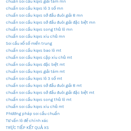
chuẩn soi cầu kqxs giải tám mn
chuẩn soi cầu kqxs lô 3 số mn
chuẩn soi cầu kqxs sớ đầu đuôi giải 8 mn
chuẩn soi cầu kqxs sớ đầu đuôi giải đặc biệt mn
chuẩn soi cầu kqxs song thủ lô mn
chuẩn soi cầu kqxs xíu chủ mn
Soi cầu xổ số miền trung
chuẩn soi cầu kqxs bao lô mt
chuẩn soi cầu kqxs cặp xíu chủ mt
chuẩn soi cầu kqxs đặc biệt mt
chuẩn soi cầu kqxs giải tám mt
chuẩn soi cầu kqxs lô 3 số mt
chuẩn soi cầu kqxs sớ đầu đuôi giải 8 mt
chuẩn soi cầu kqxs sớ đầu đuôi giải đặc biệt mt
chuẩn soi cầu kqxs song thủ lô mt
chuẩn soi cầu kqxs xíu chủ mt
Phương pháp soi cầu chuẩn
Tư vấn lô đề chính xác
TRỰC TIẾP KẾT QUẢ XS