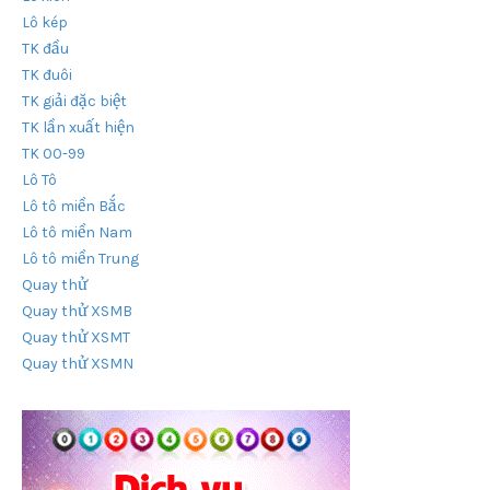
Lô kép
TK đầu
TK đuôi
TK giải đặc biệt
TK lần xuất hiện
TK 00-99
Lô Tô
Lô tô miền Bắc
Lô tô miền Nam
Lô tô miền Trung
Quay thử
Quay thử XSMB
Quay thử XSMT
Quay thử XSMN