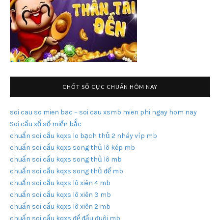
CHỐT SỐ CỰC CHUẨN HÔM NAY
soi cau so mien bac – soi cau xsmb mien phi ngay hom nay
Soi cầu xổ số miền bắc
chuẩn soi cầu kqxs lo bạch thủ 2 nháy víp mb
chuẩn soi cầu kqxs song thủ lô kép mb
chuẩn soi cầu kqxs song thủ lô mb
chuẩn soi cầu kqxs song thủ đề mb
chuẩn soi cầu kqxs lô xiên 4 mb
chuẩn soi cầu kqxs lô xiên 3 mb
chuẩn soi cầu kqxs lô xiên 2 mb
chuẩn soi cầu kqxs đề đầu đuôi mb