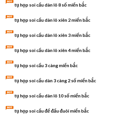
tụ họp soi cầu dàn lô 8 số miền bắc
tụ họp soi cầu dàn lô xiên 2 miền bắc
tụ họp soi cầu dàn lô xiên 3 miền bắc
tụ họp soi cầu dàn lô xiên 4 miền bắc
tụ họp soi cầu 3 càng miền bắc
tụ họp soi cầu dàn 3 càng 2 số miền bắc
tụ họp soi cầu dàn lô 10 số miền bắc
tụ họp soi cầu đề đầu đuôi miền bắc