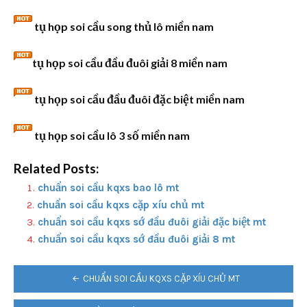
tụ họp soi cầu song thủ lô miền nam
tụ họp soi cầu đầu đuôi giải 8 miền nam
tụ họp soi cầu đầu đuôi đặc biệt miền nam
tụ họp soi cầu lô 3 số miền nam
Related Posts:
chuẩn soi cầu kqxs bao lô mt
chuẩn soi cầu kqxs cặp xíu chủ mt
chuẩn soi cầu kqxs sớ đầu đuôi giải đặc biệt mt
chuẩn soi cầu kqxs sớ đầu đuôi giải 8 mt
ĐIỀU
CHUẨN SOI CẦU KQXS CẶP XÍU CHỦ MT
HƯỚNG