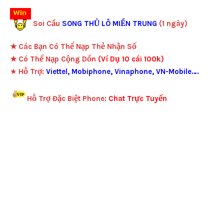
Soi Cầu
SONG THỦ LÔ MIỀN TRUNG
(1 ngày)
★
Các Bạn Có Thể Nạp Thẻ Nhận Số
★
Có Thể Nạp Cộng Dồn
(Ví Dụ 10 cái 100k)
★
Hỗ Trợ:
Viettel, Mobiphone, Vinaphone, VN-Mobile….
Hỗ Trợ Đặc Biệt
Phone
:
Chat Trực Tuyến