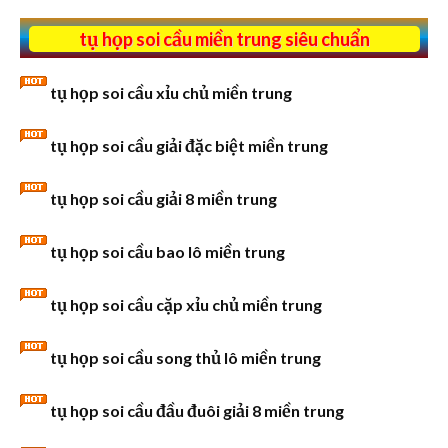
tụ họp soi cầu miền trung siêu chuẩn
tụ họp soi cầu xỉu chủ miền trung
tụ họp soi cầu giải đặc biệt miền trung
tụ họp soi cầu giải 8 miền trung
tụ họp soi cầu bao lô miền trung
tụ họp soi cầu cặp xỉu chủ miền trung
tụ họp soi cầu song thủ lô miền trung
tụ họp soi cầu đầu đuôi giải 8 miền trung