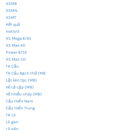
XSMB
XSMN
XSMT
Kết quả
Vietlott
XS Mega 6/45
XS Max 4D
Power 6/55
XS Max 3D
TK Cầu
TK Cầu Bạch thủ (MB
Lật liên tục (MB)
Về cả cặp (MB)
Về nhiều nháy (MB)
Cầu miền Nam
Cầu miền Trung
TK Lô
Lô gan
Lô xiên