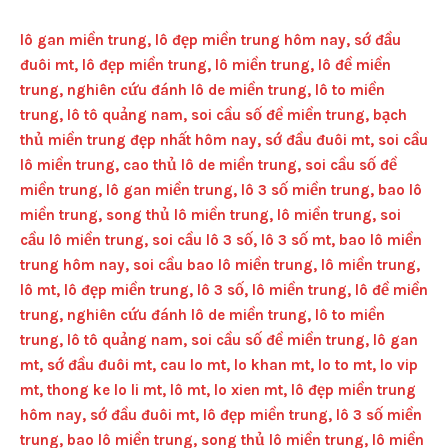
lô gan miền trung, lô đẹp miền trung hôm nay, sớ đầu
đuôi mt, lô đẹp miền trung, lô miền trung, lô đề miền
trung, nghiên cứu đánh lô de miền trung, lô to miền
trung, lô tô quảng nam, soi cầu số đề miền trung, bạch
thủ miền trung đẹp nhất hôm nay, sớ đầu đuôi mt, soi cầu
lô miền trung, cao thủ lô de miền trung, soi cầu số đề
miền trung, lô gan miền trung, lô 3 số miền trung, bao lô
miền trung, song thủ lô miền trung, lô miền trung, soi
cầu lô miền trung, soi cầu lô 3 số, lô 3 số mt, bao lô miền
trung hôm nay, soi cầu bao lô miền trung, lô miền trung,
lô mt, lô đẹp miền trung, lô 3 số, lô miền trung, lô đề miền
trung, nghiên cứu đánh lô de miền trung, lô to miền
trung, lô tô quảng nam, soi cầu số đề miền trung, lô gan
mt, sớ đầu đuôi mt, cau lo mt, lo khan mt, lo to mt, lo vip
mt, thong ke lo li mt, lô mt, lo xien mt, lô đẹp miền trung
hôm nay, sớ đầu đuôi mt, lô đẹp miền trung, lô 3 số miền
trung, bao lô miền trung, song thủ lô miền trung, lô miền