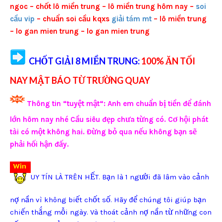
ngoc – chốt lô miền trung – lô miền trung hôm nay –
soi
cầu vip
– chuẩn soi cầu kqxs
giải tám mt
– lô miền trung
– lo gan mien trung – lo gan mien trung
CHỐT GIẢI 8 MIỀN TRUNG:
100% ĂN TỐI
NAY MẬT BÁO TỪ TRƯỜNG QUAY
Thông tin “tuyệt mật“: Anh em chuẩn bị tiền để đánh
lớn hôm nay nhé Cầu siêu đẹp chưa từng có. Cơ hội phát
tài có một không hai. Đừng bỏ qua nếu không bạn sẽ
phải hối hận đấy.
UY TÍN LÀ TRÊN HẾT. Bạn là 1 người đã lâm vào cảnh
nợ nần vì không biết chốt số. Hãy để chúng tôi giúp bạn
chiến thắng mỗi ngày. Và thoát cảnh nợ nần từ những con