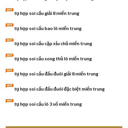
tụ họp soi cầu giải 8 miền trung
tụ họp soi cầu bao lô miền trung
tụ họp soi cầu cặp xỉu chủ miền trung
tụ họp soi cầu song thủ lô miền trung
tụ họp soi cầu đầu đuôi giải 8 miền trung
tụ họp soi cầu đầu đuôi đặc biệt miền trung
tụ họp soi cầu lô 3 số miền trung