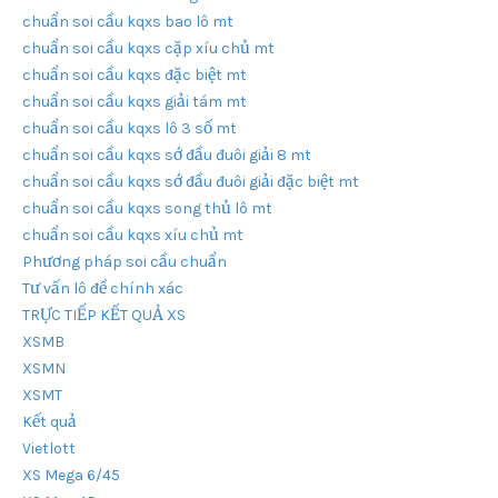
chuẩn soi cầu kqxs bao lô mt
chuẩn soi cầu kqxs cặp xíu chủ mt
chuẩn soi cầu kqxs đặc biệt mt
chuẩn soi cầu kqxs giải tám mt
chuẩn soi cầu kqxs lô 3 số mt
chuẩn soi cầu kqxs sớ đầu đuôi giải 8 mt
chuẩn soi cầu kqxs sớ đầu đuôi giải đặc biệt mt
chuẩn soi cầu kqxs song thủ lô mt
chuẩn soi cầu kqxs xíu chủ mt
Phương pháp soi cầu chuẩn
Tư vấn lô đề chính xác
TRỰC TIẾP KẾT QUẢ XS
XSMB
XSMN
XSMT
Kết quả
Vietlott
XS Mega 6/45