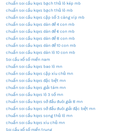
chuẩn soi cầu kqxs bạch thủ lô kép mb
chuẩn soi cầu kqxs bạch thủ lô mb
chuẩn soi cầu kqxs cặp số 3 càng víp mb
chuẩn soi cầu kqxs dàn đề 4 con mb
chuẩn soi cầu kqxs dàn đề 6 con mb
chuẩn soi cầu kqxs dàn đề 8 con mb
chuẩn soi cầu kqxs dàn đề 10 con mb
chuẩn soi cầu kqxs dàn lô 10 con mb
Soi cầu xổ số miền nam
chuẩn soi cầu kqxs bao lô mn
chuẩn soi cầu kqxs cặp xíu chủ mn
chuẩn soi cầu kqxs đặc biệt mn
chuẩn soi cầu kqxs giải tám mn
chuẩn soi cầu kqxs lô 3 số mn
chuẩn soi cầu kqxs sớ đầu đuôi giải 8 mn
chuẩn soi cầu kqxs sớ đầu đuôi giải đặc biệt mn
chuẩn soi cầu kqxs song thủ lô mn
chuẩn soi cầu kqxs xíu chủ mn
Soi cầu xổ số miền trung