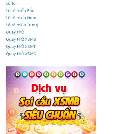
Lô Tô
Lô tô miền Bắc
Lô tô miền Nam
Lô tô miền Trung
Quay thử
Quay thử XSMB
Quay thử XSMT
Quay thử XSMN