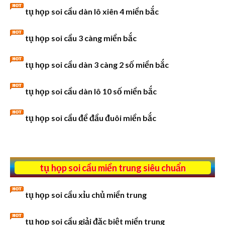
tụ họp soi cầu dàn lô xiên 4 miền bắc
tụ họp soi cầu 3 càng miền bắc
tụ họp soi cầu dàn 3 càng 2 số miền bắc
tụ họp soi cầu dàn lô 10 số miền bắc
tụ họp soi cầu đề đầu đuôi miền bắc
tụ họp soi cầu miền trung siêu chuẩn
tụ họp soi cầu xỉu chủ miền trung
tụ họp soi cầu giải đặc biệt miền trung