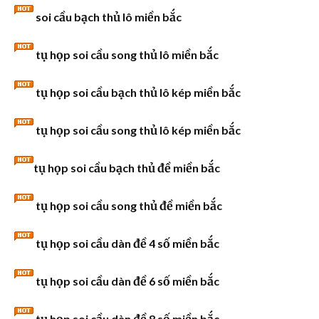
soi cầu bạch thủ lô miền bắc
tụ họp soi cầu song thủ lô miền bắc
tụ họp soi cầu bạch thủ lô kép miền bắc
tụ họp soi cầu song thủ lô kép miền bắc
tụ họp soi cầu bạch thủ đề miền bắc
tụ họp soi cầu song thủ đề miền bắc
tụ họp soi cầu dàn đề 4 số miền bắc
tụ họp soi cầu dàn đề 6 số miền bắc
tụ họp soi cầu dàn đề 8 số miền bắc