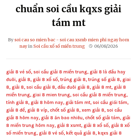
chuẩn soi cầu kqxs giải
tám mt
By
soi cau so mien bac - soi cau xsmb mien phi ngay hom
nay
in
Soi cầu xổ số miền trung
06/08/2026
giải 8 vé số, soi cầu giải 8 miền trung, giải 8 là đầu hay
đuôi, giải 8, giải 8 xổ số, trúng giải 8, trúng số giải 8, giai
8, giải 8, soi cầu giải 8, đầu đuôi giải 8, giải 8 mt, giải 8
miền trung, giai 8 mien trung, soi cầu giải 8 miền trung,
tính giải 8, giải 8 hôm nay, giải tám mt, soi cầu giái tám,
giải 8 đề, giải 8 víp, chốt số giải 8, xem giải 8, soi cầu
giải 8 hôm nay, giải 8 ăn bao nhiêu, chốt số giải tám, giải
8 miền trung hôm nay, giải 8 xsmt, giải 8 xổ số, giải 8 xổ
số miền trung, giải 8 vé số, kết quả giải 8, kqxs giải 8