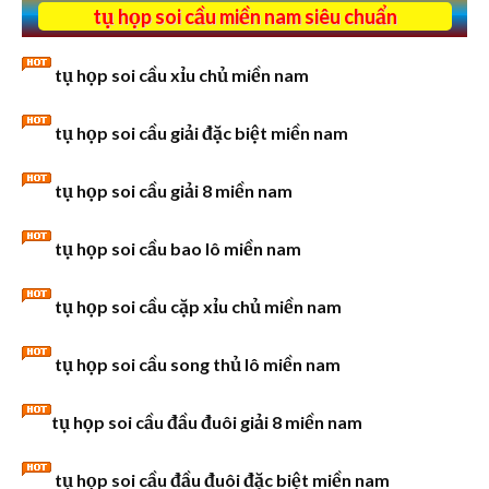
tụ họp soi cầu miền nam siêu chuẩn
tụ họp soi cầu xỉu chủ miền nam
tụ họp soi cầu giải đặc biệt miền nam
tụ họp soi cầu giải 8 miền nam
tụ họp soi cầu bao lô miền nam
tụ họp soi cầu cặp xỉu chủ miền nam
tụ họp soi cầu song thủ lô miền nam
tụ họp soi cầu đầu đuôi giải 8 miền nam
tụ họp soi cầu đầu đuôi đặc biệt miền nam