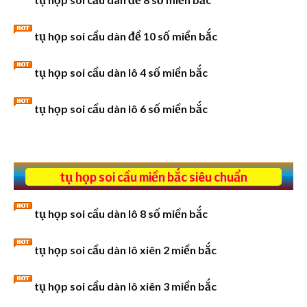
tụ họp soi cầu dàn đề 10 số miền bắc
tụ họp soi cầu dàn lô 4 số miền bắc
tụ họp soi cầu dàn lô 6 số miền bắc
tụ họp soi cầu miền bắc siêu chuẩn
tụ họp soi cầu dàn lô 8 số miền bắc
tụ họp soi cầu dàn lô xiên 2 miền bắc
tụ họp soi cầu dàn lô xiên 3 miền bắc