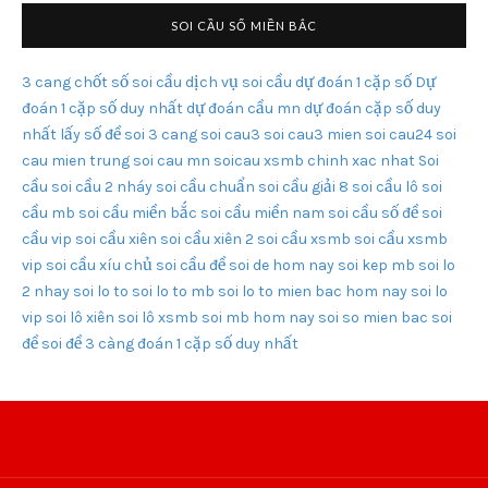
SOI CẦU SỐ MIỀN BẮC
3 cang
chốt số soi cầu
dịch vụ soi cầu
dự đoán 1 cặp số
Dự
đoán 1 cặp số duy nhất
dự đoán cầu mn
dự đoán cặp số duy
nhất
lấy số đề
soi 3 cang
soi cau3
soi cau3 mien
soi cau24
soi
cau mien trung
soi cau mn
soicau xsmb chinh xac nhat
Soi
cầu
soi cầu 2 nháy
soi cầu chuẩn
soi cầu giải 8
soi cầu lô
soi
cầu mb
soi cầu miền bắc
soi cầu miền nam
soi cầu số đề
soi
cầu vip
soi cầu xiên
soi cầu xiên 2
soi cầu xsmb
soi cầu xsmb
vip
soi cầu xíu chủ
soi cầu đề
soi de hom nay
soi kep mb
soi lo
2 nhay
soi lo to
soi lo to mb
soi lo to mien bac hom nay
soi lo
vip
soi lô xiên
soi lô xsmb
soi mb hom nay
soi so mien bac
soi
đề
soi đề 3 càng
đoán 1 cặp số duy nhất