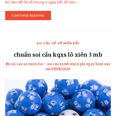
60, dàn đề 36 số khung 3 ngày bất tử, dàn…
"CHUẨN
CONTINUE READING
SOI
CẦU
KQXS
DÀN
ĐỀ
4
SOI CẦU XỔ SỐ MIỀN BẮC
CON
MB"
chuẩn soi cầu kqxs lô xiên 3 mb
By
soi cau so mien bac - soi cau xsmb mien phi ngay hom nay
on
07/08/2026