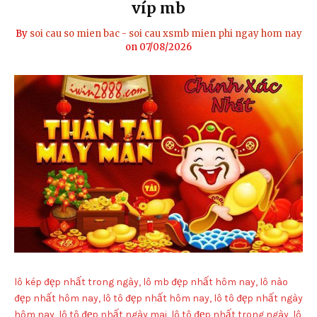
víp mb
By
soi cau so mien bac - soi cau xsmb mien phi ngay hom nay
on
07/08/2026
lô kép đẹp nhất trong ngày, lô mb đẹp nhất hôm nay, lô nào
đẹp nhất hôm nay, lô tô đẹp nhất hôm nay, lô tô đẹp nhất ngày
hôm nay, lô tô đẹp nhất ngày mai, lô tô đẹp nhất trong ngày, lô