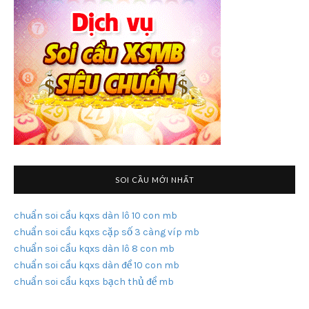
SOI CẦU MỚI NHẤT
chuẩn soi cầu kqxs dàn lô 10 con mb
chuẩn soi cầu kqxs cặp số 3 càng víp mb
chuẩn soi cầu kqxs dàn lô 8 con mb
chuẩn soi cầu kqxs dàn đề 10 con mb
chuẩn soi cầu kqxs bạch thủ đề mb