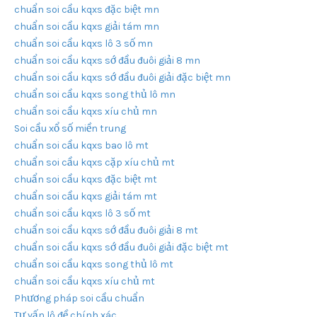
chuẩn soi cầu kqxs đặc biệt mn
chuẩn soi cầu kqxs giải tám mn
chuẩn soi cầu kqxs lô 3 số mn
chuẩn soi cầu kqxs sớ đầu đuôi giải 8 mn
chuẩn soi cầu kqxs sớ đầu đuôi giải đặc biệt mn
chuẩn soi cầu kqxs song thủ lô mn
chuẩn soi cầu kqxs xíu chủ mn
Soi cầu xổ số miền trung
chuẩn soi cầu kqxs bao lô mt
chuẩn soi cầu kqxs cặp xíu chủ mt
chuẩn soi cầu kqxs đặc biệt mt
chuẩn soi cầu kqxs giải tám mt
chuẩn soi cầu kqxs lô 3 số mt
chuẩn soi cầu kqxs sớ đầu đuôi giải 8 mt
chuẩn soi cầu kqxs sớ đầu đuôi giải đặc biệt mt
chuẩn soi cầu kqxs song thủ lô mt
chuẩn soi cầu kqxs xíu chủ mt
Phương pháp soi cầu chuẩn
Tư vấn lô đề chính xác