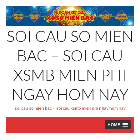
Skip
to
content
SOI CAU SO MIEN
BAC – SOI CAU
XSMB MIEN PHI
NGAY HOM NAY
soi cau so mien bac – soi cau xsmb mien phi ngay hom nay
HOME