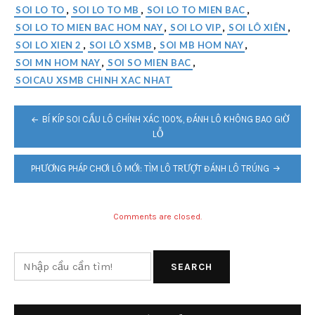
SOI LO TO
SOI LO TO MB
SOI LO TO MIEN BAC
,
,
,
SOI LO TO MIEN BAC HOM NAY
SOI LO VIP
SOI LÔ XIÊN
,
,
,
SOI LO XIEN 2
SOI LÔ XSMB
SOI MB HOM NAY
,
,
,
SOI MN HOM NAY
SOI SO MIEN BAC
,
,
SOICAU XSMB CHINH XAC NHAT
ĐIỀU
BÍ KÍP SOI CẦU LÔ CHÍNH XÁC 100%, ĐÁNH LÔ KHÔNG BAO GIỜ
HƯỚNG
LỖ
BÀI
VIẾT
PHƯƠNG PHÁP CHƠI LÔ MỚI: TÌM LÔ TRƯỢT ĐÁNH LÔ TRÚNG
Comments are closed.
SEARCH