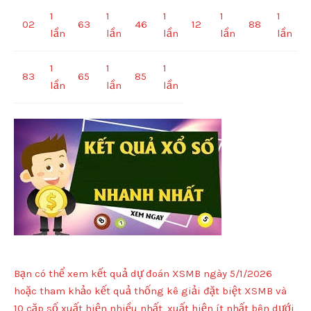
1
1
1
1
1
02
63
46
12
88
lần
lần
lần
lần
lần
1
1
1
83
65
85
lần
lần
lần
Bạn có thể xem kết quả dự đoán XSMB ngày 5/1/2026
hoặc tham khảo kết quả thống kê giải đặt biệt XSMB và
10 cặp số xuất hiện nhiều nhất, xuất hiện ít nhất bên dưới