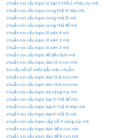
chuẩn soi cầu kqxs lo bạch thủ 2 nháy víp mb
chuẩn soi cầu kqxs song thủ lô kép mb
chuẩn soi cầu kqxs song thủ lô mb
chuẩn soi cầu kqxs song thủ đề mb
chuẩn soi cầu kqxs lô xiên 4 mb
chuẩn soi cầu kqxs lô xiên 3 mb
chuẩn soi cầu kqxs lô xiên 2 mb
chuẩn soi cầu kqxs đề đầu đuôi mb
chuẩn soi cầu kqxs dàn lô 4 con mb
Soi cầu xổ số miền bắc siêu chuẩn
chuẩn soi cầu kqxs dàn lô 8 con mb
chuẩn soi cầu kqxs dàn lô 6 con mb
chuẩn soi cầu kqxs ba càng víp mb
chuẩn soi cầu kqxs bạch thủ đề mb
chuẩn soi cầu kqxs bạch thủ lô kép mb
chuẩn soi cầu kqxs bạch thủ lô mb
chuẩn soi cầu kqxs cặp số 3 càng víp mb
chuẩn soi cầu kqxs dàn đề 4 con mb
chuẩn soi cầu kqxs dàn đề 6 con mb