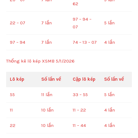
62
97 – 94 –
22 – 07
7 lần
5 lần
07
97 – 94
7 lần
74 – 13 – 07
4 lần
Thống kê lô kép XSMB 5/1/2026
Lô kép
Số lần về
Cặp lô kép
Số lần về
55
11 lần
33 – 55
5 lần
11
10 lần
11 – 22
4 lần
22
10 lần
11 – 44
4 lần