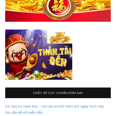
CHỐT SỐ CỰC CHUẨN HÔM NAY
soi cau so mien bac – soi cau xsmb mien phi ngay hom nay
Soi cầu xổ số miền bắc