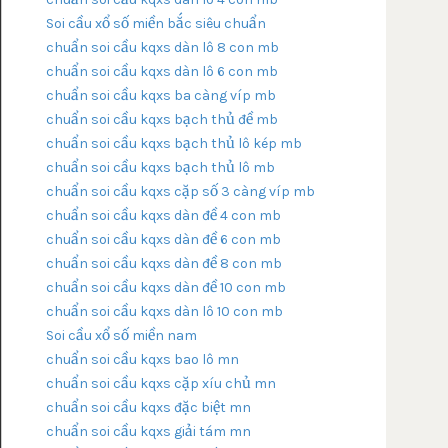
Soi cầu xổ số miền bắc siêu chuẩn
chuẩn soi cầu kqxs dàn lô 8 con mb
chuẩn soi cầu kqxs dàn lô 6 con mb
chuẩn soi cầu kqxs ba càng víp mb
chuẩn soi cầu kqxs bạch thủ đề mb
chuẩn soi cầu kqxs bạch thủ lô kép mb
chuẩn soi cầu kqxs bạch thủ lô mb
chuẩn soi cầu kqxs cặp số 3 càng víp mb
chuẩn soi cầu kqxs dàn đề 4 con mb
chuẩn soi cầu kqxs dàn đề 6 con mb
chuẩn soi cầu kqxs dàn đề 8 con mb
chuẩn soi cầu kqxs dàn đề 10 con mb
chuẩn soi cầu kqxs dàn lô 10 con mb
Soi cầu xổ số miền nam
chuẩn soi cầu kqxs bao lô mn
chuẩn soi cầu kqxs cặp xíu chủ mn
chuẩn soi cầu kqxs đặc biệt mn
chuẩn soi cầu kqxs giải tám mn