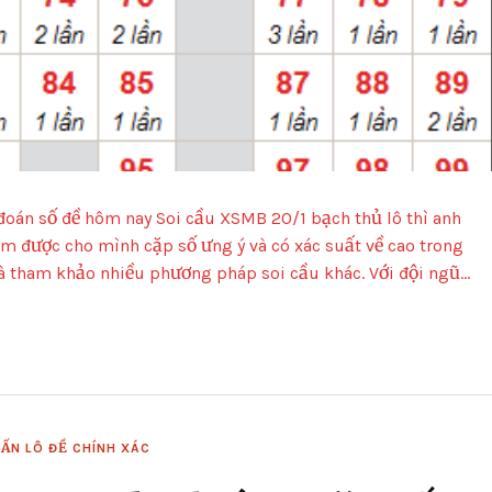
oán số đề hôm nay Soi cầu XSMB 20/1 bạch thủ lô thì anh
tìm được cho mình cặp số ưng ý và có xác suất về cao trong
và tham khảo nhiều phương pháp soi cầu khác. Với đội ngũ…
ẤN LÔ ĐỀ CHÍNH XÁC