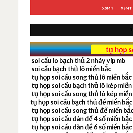
XSMN
XSMT
T
tụ họp s
soi cầu lo bạch thủ 2 nháy víp mb
soi cầu bạch thủ lô miền bắc
tụ họp soi cầu song thủ lô miền bắc
tụ họp soi cầu bạch thủ lô kép miền
tụ họp soi cầu song thủ lô kép miền
tụ họp soi cầu bạch thủ đề miền bắc
tụ họp soi cầu song thủ đề miền bắ
tụ họp soi cầu dàn đề 4 số miền bắc
tụ họp soi cầu dàn đề 6 số miền bắc