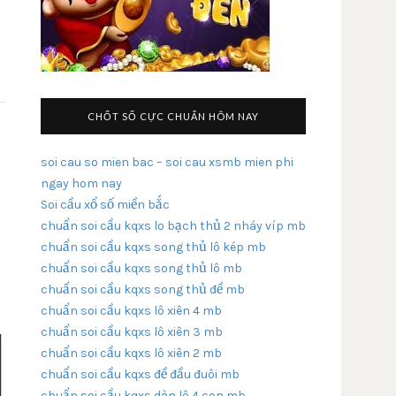
CHỐT SỐ CỰC CHUẨN HÔM NAY
soi cau so mien bac – soi cau xsmb mien phi
ngay hom nay
Soi cầu xổ số miền bắc
chuẩn soi cầu kqxs lo bạch thủ 2 nháy víp mb
chuẩn soi cầu kqxs song thủ lô kép mb
chuẩn soi cầu kqxs song thủ lô mb
chuẩn soi cầu kqxs song thủ đề mb
chuẩn soi cầu kqxs lô xiên 4 mb
chuẩn soi cầu kqxs lô xiên 3 mb
chuẩn soi cầu kqxs lô xiên 2 mb
chuẩn soi cầu kqxs đề đầu đuôi mb
chuẩn soi cầu kqxs dàn lô 4 con mb