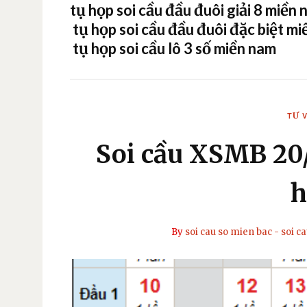
tụ họp soi cầu đầu đuôi giải 8 miền
tụ họp soi cầu đầu đuôi đặc biệt m
tụ họp soi cầu lô 3 số miền nam
TƯ V
Soi cầu XSMB 20/
h
By
soi cau so mien bac - soi