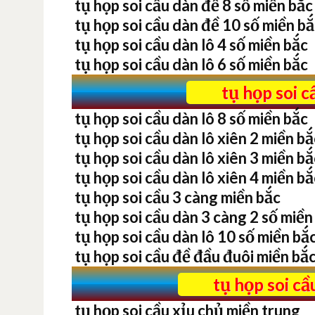
tụ họp soi cầu dàn đề 8 số miền bắc
tụ họp soi cầu dàn đề 10 số miền b
tụ họp soi cầu dàn lô 4 số miền bắc
tụ họp soi cầu dàn lô 6 số miền bắc
tụ họp soi c
tụ họp soi cầu dàn lô 8 số miền bắc
tụ họp soi cầu dàn lô xiên 2 miền bắ
tụ họp soi cầu dàn lô xiên 3 miền bắ
tụ họp soi cầu dàn lô xiên 4 miền bắ
tụ họp soi cầu 3 càng miền bắc
tụ họp soi cầu dàn 3 càng 2 số miền
tụ họp soi cầu dàn lô 10 số miền bắ
tụ họp soi cầu đề đầu đuôi miền bắ
tụ họp soi cầ
tụ họp soi cầu xỉu chủ miền trung