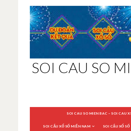
SOI CAU SO M
SOI CAU SO MIEN BAC – SOI CAU 
SOI CẦU XỔ SỐ MIỀN NAM
SOI CẦU XỔ S