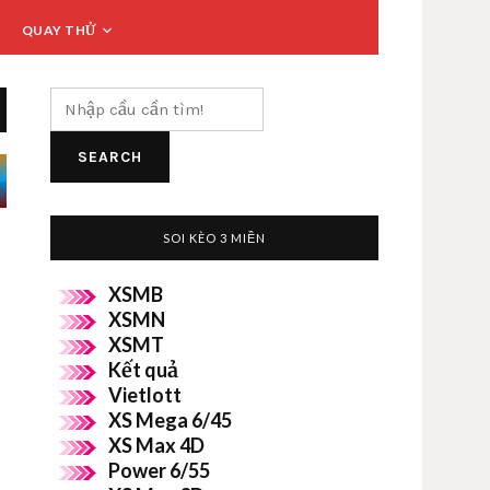
QUAY THỬ
SEARCH
SOI KÈO 3 MIỀN
XSMB
XSMN
XSMT
Kết quả
Vietlott
XS Mega 6/45
XS Max 4D
Power 6/55