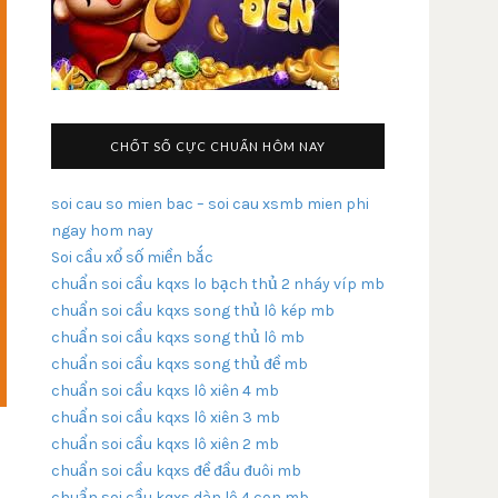
CHỐT SỐ CỰC CHUẨN HÔM NAY
soi cau so mien bac – soi cau xsmb mien phi
ngay hom nay
Soi cầu xổ số miền bắc
chuẩn soi cầu kqxs lo bạch thủ 2 nháy víp mb
chuẩn soi cầu kqxs song thủ lô kép mb
chuẩn soi cầu kqxs song thủ lô mb
chuẩn soi cầu kqxs song thủ đề mb
chuẩn soi cầu kqxs lô xiên 4 mb
chuẩn soi cầu kqxs lô xiên 3 mb
chuẩn soi cầu kqxs lô xiên 2 mb
chuẩn soi cầu kqxs đề đầu đuôi mb
chuẩn soi cầu kqxs dàn lô 4 con mb