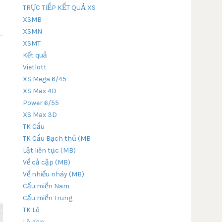
TRỰC TIẾP KẾT QUẢ XS
XSMB
XSMN
XSMT
Kết quả
Vietlott
XS Mega 6/45
XS Max 4D
Power 6/55
XS Max 3D
TK Cầu
TK Cầu Bạch thủ (MB
Lật liên tục (MB)
Về cả cặp (MB)
Về nhiều nháy (MB)
Cầu miền Nam
Cầu miền Trung
TK Lô
Lô gan