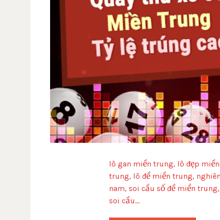
lô gan miền trung, lô đẹp miền
trung, lô đề miền trung, nghiê
nam, soi cầu số đề miền trung
soi cầu…