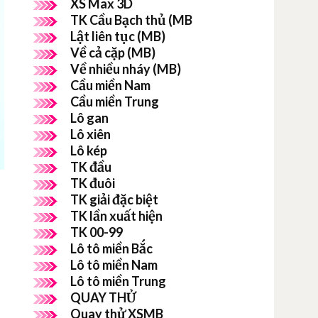
XS Max 3D
TK Cầu Bạch thủ (MB
Lật liên tục (MB)
Về cả cặp (MB)
Về nhiều nháy (MB)
Cầu miền Nam
Cầu miền Trung
Lô gan
Lô xiên
Lô kép
TK đầu
TK đuôi
TK giải đặc biệt
TK lần xuất hiện
TK 00-99
Lô tô miền Bắc
Lô tô miền Nam
Lô tô miền Trung
QUAY THỬ
Quay thử XSMB