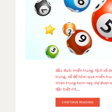
đầu đuôi miền trung, tịch số d
trung, số đề hôm qua miền trun
mien trung hom nay, dự đoán xs
đặc biệt mt,…
"CHUẨN
CONTINUE READING
SOI
CẦU