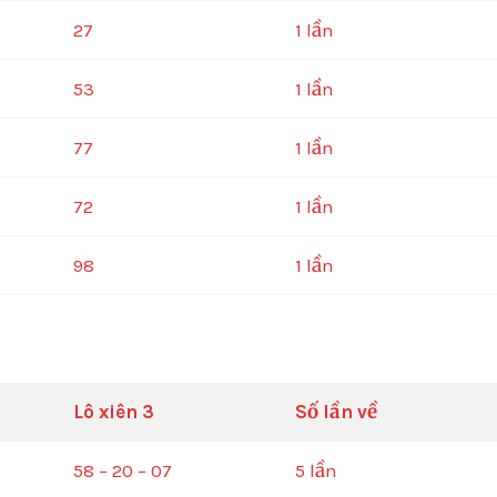
27
1 lần
53
1 lần
77
1 lần
72
1 lần
98
1 lần
Lô xiên 3
Số lần về
58 – 20 – 07
5 lần