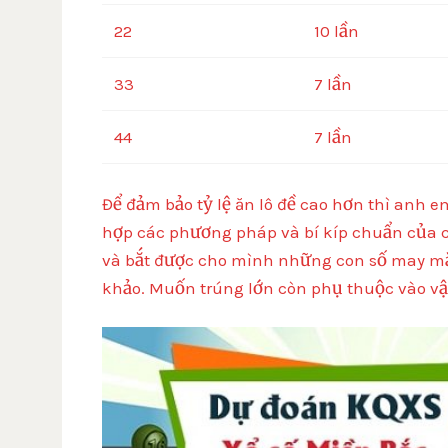
22
10 lần
33
7 lần
44
7 lần
Để đảm bảo tỷ lệ ăn lô đề cao hơn thì anh em
hợp các phương pháp và bí kíp chuẩn của ch
và bắt được cho mình những con số may mắ
khảo. Muốn trúng lớn còn phụ thuộc vào v