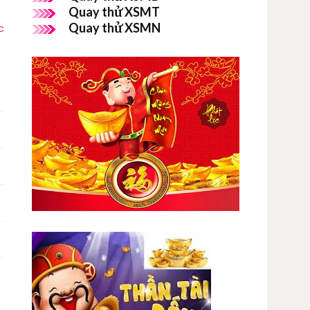
Quay thử XSMT
Quay thử XSMN
c