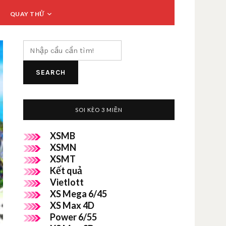
QUAY THỬ
SEARCH
SOI KÈO 3 MIỀN
XSMB
XSMN
XSMT
Kết quả
Vietlott
XS Mega 6/45
XS Max 4D
Power 6/55