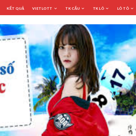
KẾT QUẢ
VIETLOTT
TK CẦU
TK LÔ
LÔ TÔ