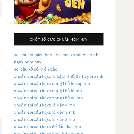
CHỐT SỐ CỰC CHUẨN HÔM NAY
soi cau so mien bac – soi cau xsmb mien phi
ngay hom nay
Soi cầu xổ số miền bắc
chuẩn soi cầu kqxs lo bạch thủ 2 nháy víp mb
chuẩn soi cầu kqxs song thủ lô kép mb
chuẩn soi cầu kqxs song thủ lô mb
chuẩn soi cầu kqxs song thủ đề mb
chuẩn soi cầu kqxs lô xiên 4 mb
chuẩn soi cầu kqxs lô xiên 3 mb
chuẩn soi cầu kqxs lô xiên 2 mb
chuẩn soi cầu kqxs đề đầu đuôi mb
chuẩn soi cầu kqxs dàn lô 4 con mb