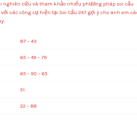
phải nghiên cứu và tham khảo nhiều phương pháp soi cầu
với các công cụ hiện tại Soi Cầu 247 gợi ý cho anh em cá
y.
87 – 43
65 – 49 – 79
65 – 90 – 65
51
22 – 88