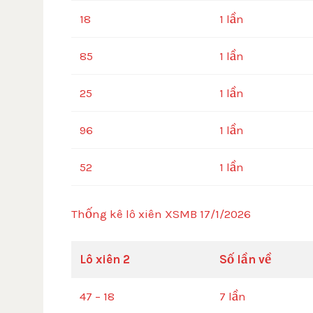
18
1 lần
85
1 lần
25
1 lần
96
1 lần
52
1 lần
Thống kê lô xiên XSMB 17/1/2026
Lô xiên 2
Số lần về
47 – 18
7 lần