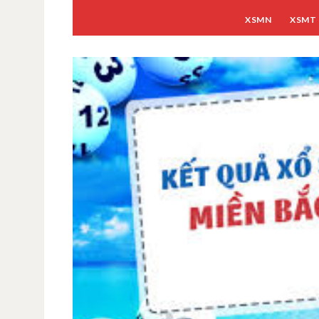
XSMN
XSMT