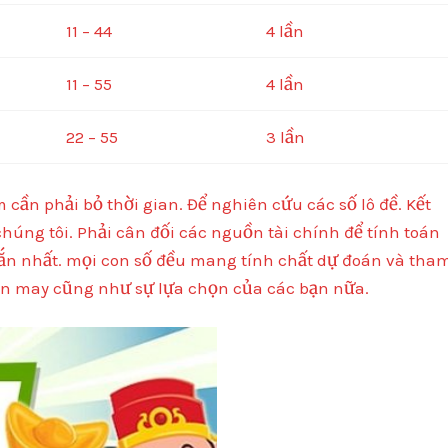
11 – 44
4 lần
11 – 55
4 lần
22 – 55
3 lần
 cần phải bỏ thời gian. Để nghiên cứu các số lô đề. Kết
úng tôi. Phải cân đối các nguồn tài chính để tính toán
n nhất. mọi con số đều mang tính chất dự đoán và tha
ận may cũng như sự lựa chọn của các bạn nữa.