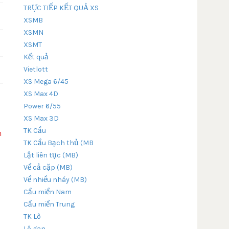
TRỰC TIẾP KẾT QUẢ XS
XSMB
XSMN
XSMT
Kết quả
Vietlott
XS Mega 6/45
XS Max 4D
Power 6/55
XS Max 3D
TK Cầu
m
TK Cầu Bạch thủ (MB
Lật liên tục (MB)
Về cả cặp (MB)
Về nhiều nháy (MB)
Cầu miền Nam
Cầu miền Trung
TK Lô
Lô gan