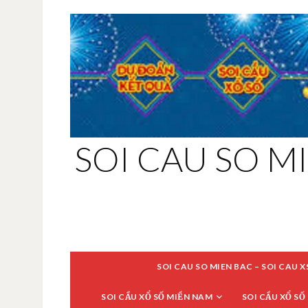
SOI CAU SO M
SOI CAU SO MIEN BAC – SOI CAU 
SOI CẦU XỔ SỐ MIỀN NAM
SOI CẦU XỔ S