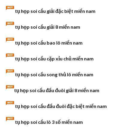
tụ họp soi cầu giải đặc biệt miền nam
tụ họp soi cầu giải 8 miền nam
tụ họp soi cầu bao lô miền nam
tụ họp soi cầu cặp xỉu chủ miền nam
tụ họp soi cầu song thủ lô miền nam
tụ họp soi cầu đầu đuôi giải 8 miền nam
tụ họp soi cầu đầu đuôi đặc biệt miền nam
tụ họp soi cầu lô 3 số miền nam