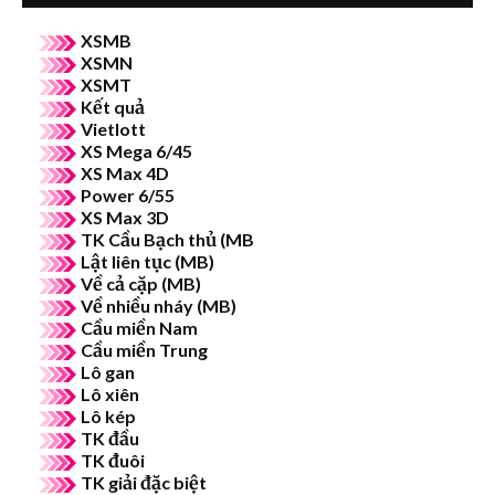
XSMB
XSMN
XSMT
Kết quả
Vietlott
XS Mega 6/45
XS Max 4D
Power 6/55
XS Max 3D
TK Cầu Bạch thủ (MB
Lật liên tục (MB)
Về cả cặp (MB)
Về nhiều nháy (MB)
Cầu miền Nam
Cầu miền Trung
Lô gan
Lô xiên
Lô kép
TK đầu
TK đuôi
TK giải đặc biệt