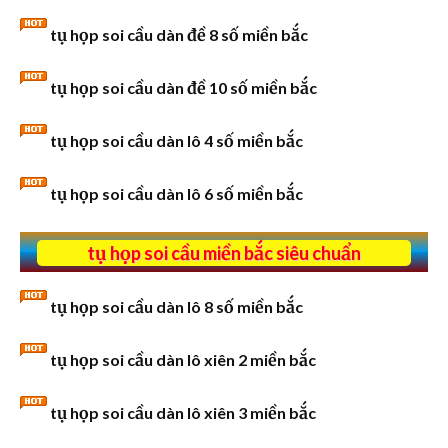
tụ họp soi cầu dàn đề 8 số miền bắc
tụ họp soi cầu dàn đề 10 số miền bắc
tụ họp soi cầu dàn lô 4 số miền bắc
tụ họp soi cầu dàn lô 6 số miền bắc
tụ họp soi cầu miền bắc siêu chuẩn
tụ họp soi cầu dàn lô 8 số miền bắc
tụ họp soi cầu dàn lô xiên 2 miền bắc
tụ họp soi cầu dàn lô xiên 3 miền bắc