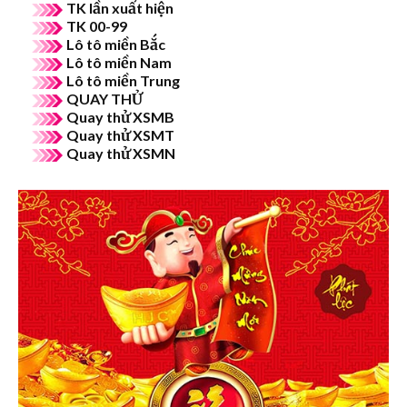
TK lần xuất hiện
TK 00-99
Lô tô miền Bắc
Lô tô miền Nam
Lô tô miền Trung
QUAY THỬ
Quay thử XSMB
Quay thử XSMT
Quay thử XSMN