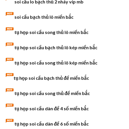
soi cầu lo bạch thủ 2 nháy víp mb
soi cầu bạch thủ lô miền bắc
tụ họp soi cầu song thủ lô miền bắc
tụ họp soi cầu bạch thủ lô kép miền bắc
tụ họp soi cầu song thủ lô kép miền bắc
tụ họp soi cầu bạch thủ đề miền bắc
tụ họp soi cầu song thủ đề miền bắc
tụ họp soi cầu dàn đề 4 số miền bắc
tụ họp soi cầu dàn đề 6 số miền bắc