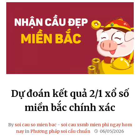
Dự đoán kết quả 2/1 xổ số
miền bắc chính xác
By
soi cau so mien bac - soi cau xsmb mien phi ngay hom
nay
in
Phương pháp soi cầu chuẩn
06/05/2026