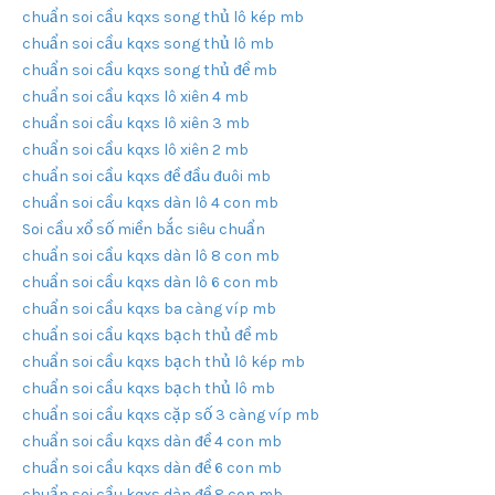
chuẩn soi cầu kqxs song thủ lô kép mb
chuẩn soi cầu kqxs song thủ lô mb
chuẩn soi cầu kqxs song thủ đề mb
chuẩn soi cầu kqxs lô xiên 4 mb
chuẩn soi cầu kqxs lô xiên 3 mb
chuẩn soi cầu kqxs lô xiên 2 mb
chuẩn soi cầu kqxs đề đầu đuôi mb
chuẩn soi cầu kqxs dàn lô 4 con mb
Soi cầu xổ số miền bắc siêu chuẩn
chuẩn soi cầu kqxs dàn lô 8 con mb
chuẩn soi cầu kqxs dàn lô 6 con mb
chuẩn soi cầu kqxs ba càng víp mb
chuẩn soi cầu kqxs bạch thủ đề mb
chuẩn soi cầu kqxs bạch thủ lô kép mb
chuẩn soi cầu kqxs bạch thủ lô mb
chuẩn soi cầu kqxs cặp số 3 càng víp mb
chuẩn soi cầu kqxs dàn đề 4 con mb
chuẩn soi cầu kqxs dàn đề 6 con mb
chuẩn soi cầu kqxs dàn đề 8 con mb