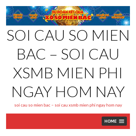
Skip
to
content
SOI CAU SO MIEN
BAC – SOI CAU
XSMB MIEN PHI
NGAY HOM NAY
soi cau so mien bac – soi cau xsmb mien phi ngay hom nay
HOME