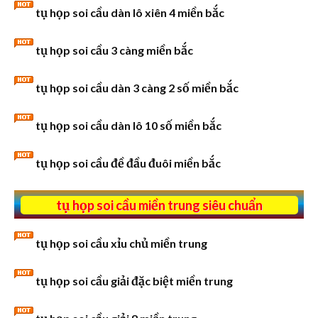
tụ họp soi cầu dàn lô xiên 4 miền bắc
tụ họp soi cầu 3 càng miền bắc
tụ họp soi cầu dàn 3 càng 2 số miền bắc
tụ họp soi cầu dàn lô 10 số miền bắc
tụ họp soi cầu đề đầu đuôi miền bắc
tụ họp soi cầu miền trung siêu chuẩn
tụ họp soi cầu xỉu chủ miền trung
tụ họp soi cầu giải đặc biệt miền trung