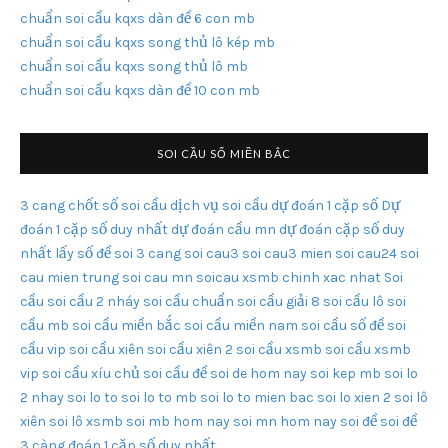
chuẩn soi cầu kqxs dàn đề 6 con mb
chuẩn soi cầu kqxs song thủ lô kép mb
chuẩn soi cầu kqxs song thủ lô mb
chuẩn soi cầu kqxs dàn đề 10 con mb
SOI CẦU SỐ MIỀN BẮC
3 cang
chốt số soi cầu
dịch vụ soi cầu
dự đoán 1 cặp số
Dự
đoán 1 cặp số duy nhất
dự đoán cầu mn
dự đoán cặp số duy
nhất
lấy số đề
soi 3 cang
soi cau3
soi cau3 mien
soi cau24
soi
cau mien trung
soi cau mn
soicau xsmb chinh xac nhat
Soi
cầu
soi cầu 2 nháy
soi cầu chuẩn
soi cầu giải 8
soi cầu lô
soi
cầu mb
soi cầu miền bắc
soi cầu miền nam
soi cầu số đề
soi
cầu vip
soi cầu xiên
soi cầu xiên 2
soi cầu xsmb
soi cầu xsmb
vip
soi cầu xíu chủ
soi cầu đề
soi de hom nay
soi kep mb
soi lo
2 nhay
soi lo to
soi lo to mb
soi lo to mien bac
soi lo xien 2
soi lô
xiên
soi lô xsmb
soi mb hom nay
soi mn hom nay
soi đề
soi đề
3 càng
đoán 1 cặp số duy nhất